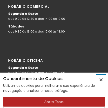
HORÁRIO COMERCIAL
Segunda a Sexta
das 9:00 às 12:30 e das 14:00 às 19:00
Sábados
das 9:30 às 13:00 e das 15:00 às 18:00
HORÁRIO OFICINA
Segunda a Sexta
das 9:00 às 12:30 e das 14:00 às 19:00
Consentimento de Cookies
×
Sábados
Utilizamos cookies para melhorar a sua experiência de
das 9:30 às 13:00
navegação e analisar o nosso tráfego.
Aceitar Todos