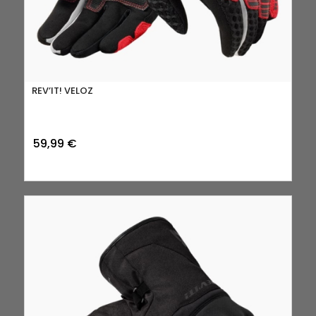
REV’IT! VELOZ
59,99
€