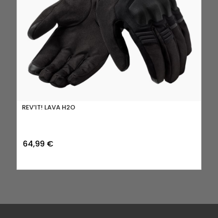
REV’IT! LAVA H2O
64,99
€