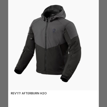
REV’IT! AFTERBURN H2O