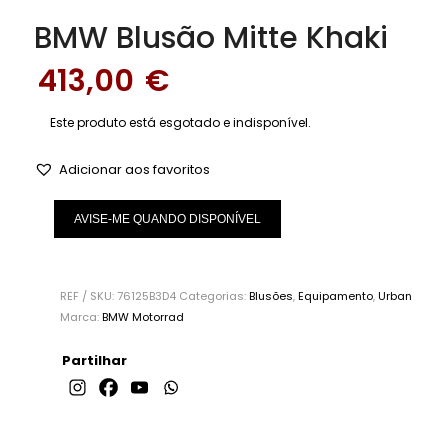
BMW Blusão Mitte Khaki
413,00
€
Este produto está esgotado e indisponível.
Adicionar aos favoritos
AVISE-ME QUANDO DISPONÍVEL
REF / SKU:
76125B3D4
Categorias:
Blusões
,
Equipamento
,
Urban
Marca:
BMW Motorrad
Partilhar