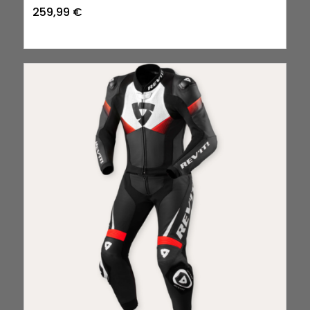
259,99
€