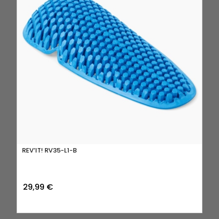
REV’IT! RV35-L1-B
29,99
€