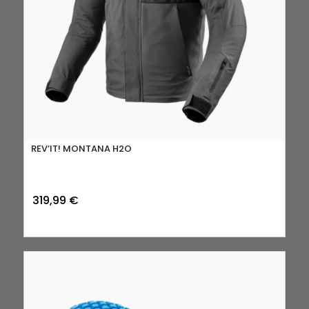
REV’IT! MONTANA H2O
319,99
€