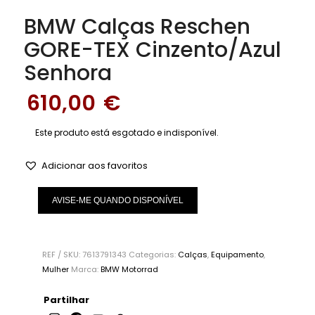
BMW Calças Reschen
GORE-TEX Cinzento/Azul
Senhora
610,00
€
Este produto está esgotado e indisponível.
Adicionar aos favoritos
AVISE-ME QUANDO DISPONÍVEL
REF / SKU:
7613791343
Categorias:
Calças
,
Equipamento
,
Mulher
Marca:
BMW Motorrad
Partilhar