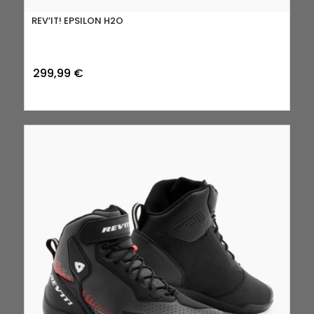
REV’IT! EPSILON H2O
299,99
€