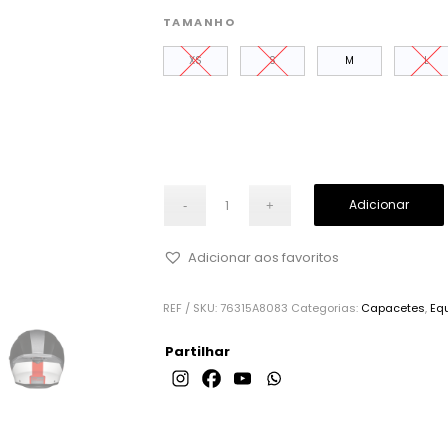
TAMANHO
XS
S
M
L
Adicionar
Adicionar aos favoritos
REF / SKU:
76315A8083
Categorias:
Capacetes
,
Eq
Partilhar