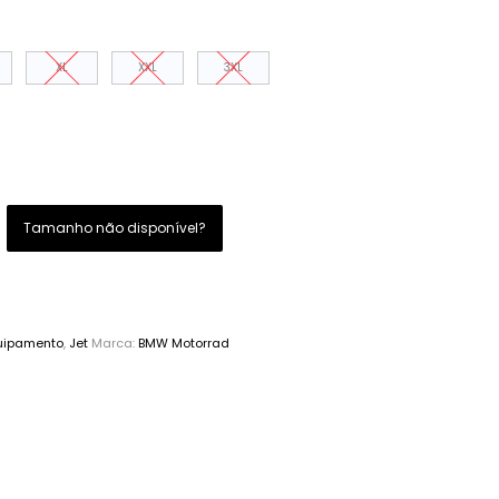
XL
XXL
3XL
Tamanho não disponível?
uipamento
,
Jet
Marca:
BMW Motorrad