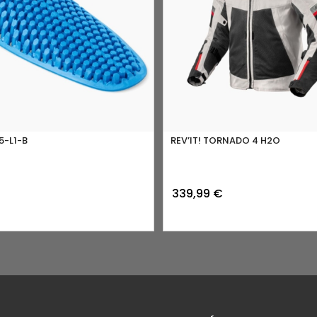
5-L1-B
REV’IT! TORNADO 4 H2O
339,99
€