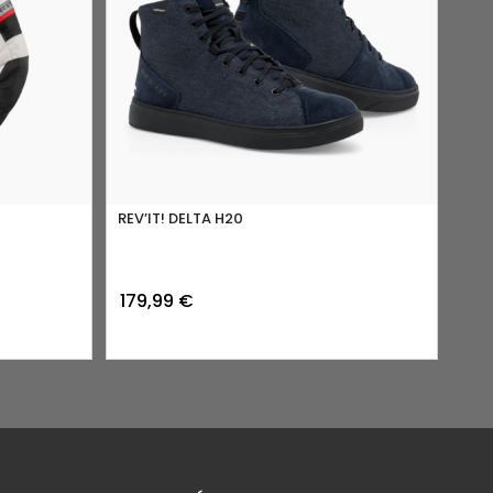
REV’IT! DELTA H20
179,99
€