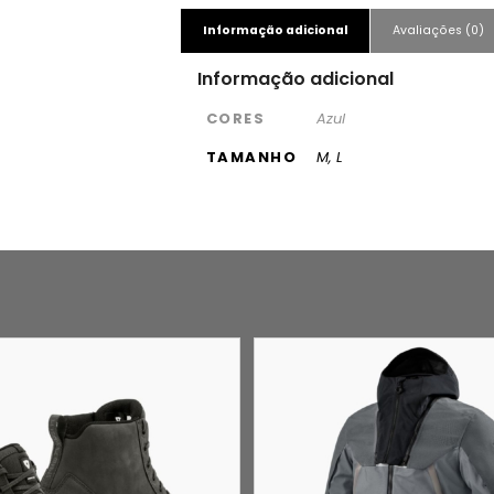
Informação adicional
Avaliações (0)
Informação adicional
CORES
Azul
TAMANHO
M, L