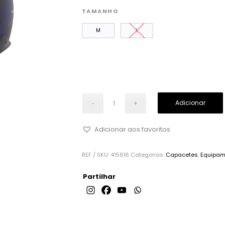
TAMANHO
M
L
Adicionar
Adicionar aos favoritos
REF / SKU:
415916
Categorias:
Capacetes
,
Equipam
Partilhar