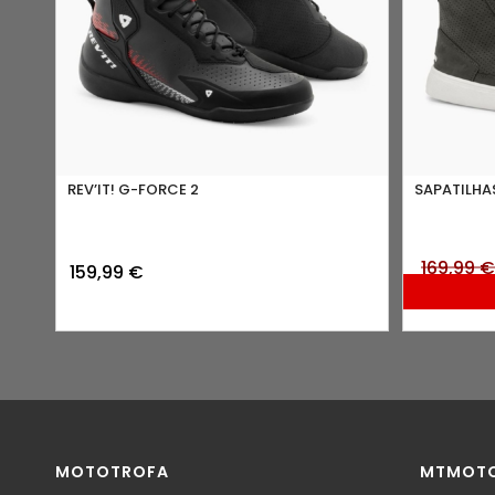
REV’IT! G-FORCE 2
SAPATILHA
169,99
159,99
€
MOTOTROFA
MTMOT