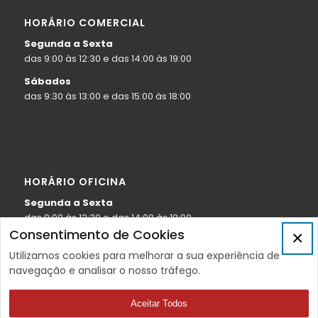
HORÁRIO COMERCIAL
Segunda a Sexta
das 9:00 às 12:30 e das 14:00 às 19:00
Sábados
das 9:30 às 13:00 e das 15:00 às 18:00
HORÁRIO OFICINA
Segunda a Sexta
das 9:00 às 12:30 e das 14:00 às 19:00
Consentimento de Cookies
×
Sábados
das 9:30 às 13:00
Utilizamos cookies para melhorar a sua experiência de
navegação e analisar o nosso tráfego.
Aceitar Todos