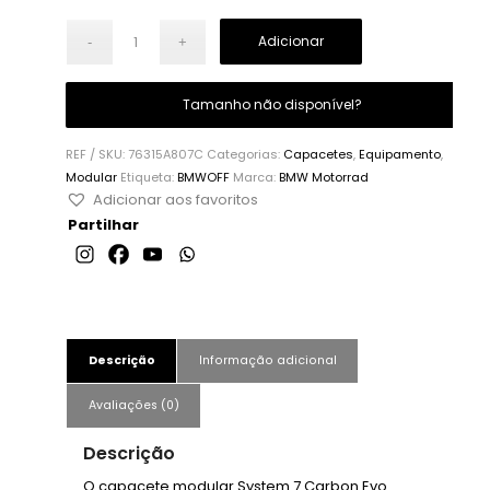
Adicionar
Tamanho não disponível?
REF / SKU:
76315A807C
Categorias:
Capacetes
,
Equipamento
,
Modular
Etiqueta:
BMWOFF
Marca:
BMW Motorrad
Adicionar aos favoritos
Partilhar
Descrição
Informação adicional
Avaliações (0)
Descrição
O capacete modular System 7 Carbon Evo