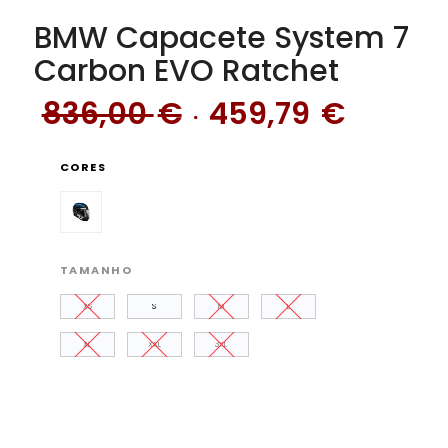
BMW Capacete System 7
Carbon EVO Ratchet
O
O
836,00
€
459,79
€
preço
preço
original
atual
CORES
era:
é:
836,00 €.
459,79
TAMANHO
XS
S
M
L
XL
XXL
3XL