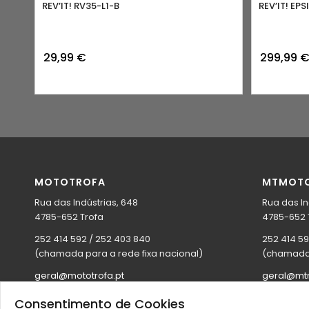
REV’IT! RV35-L1-B
REV’IT! EP
29,99
€
299,99
MOTOTROFA
MTMOT
Rua das Indústrias, 648
Rua das In
4785-652 Trofa
4785-652 
252 414 592 / 252 403 840
252 414 5
(chamada para a rede fixa nacional)
(chamada 
geral@mototrofa.pt
geral@mtm
Site:
mototrofa.com
Site:
mtmot
Consentimento de Cookies