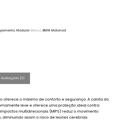
ipamento
,
Modular
Marca:
BMW Motorrad
Avaliações (0)
 oferece o máximo de conforto e segurança. A calota do
emamente leve e oferece uma proteção ideal contra
impactos multidirecionais (MIPS) reduz o movimento
 diminuindo assim o risco de lesões cerebrais.