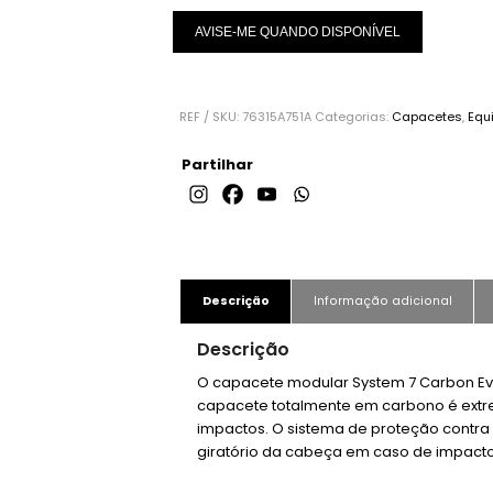
AVISE-ME QUANDO DISPONÍVEL
REF / SKU:
76315A751A
Categorias:
Capacetes
,
Equ
Partilhar
Descrição
Informação adicional
Descrição
O capacete modular System 7 Carbon Evo
capacete totalmente em carbono é extr
impactos. O sistema de proteção contra 
giratório da cabeça em caso de impacto,