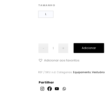
TAMANHO
L
Adicionar
Adicionar aos favoritos
REF / SKU:
n.d.
Categorias:
Equipamento
,
Vestuário
Partilhar