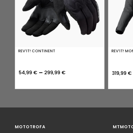
REV’IT! CONTINENT
REV’IT! M
Price
–
54,99
€
299,99
€
319,99
€
range:
54,99 €
through
299,99 €
MOTOTROFA
MTMOT