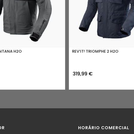
ONTANA H2O
REV’IT! TRIOMPHE 2 H2O
319,99
€
OR
HORÁRIO COMERCIAL