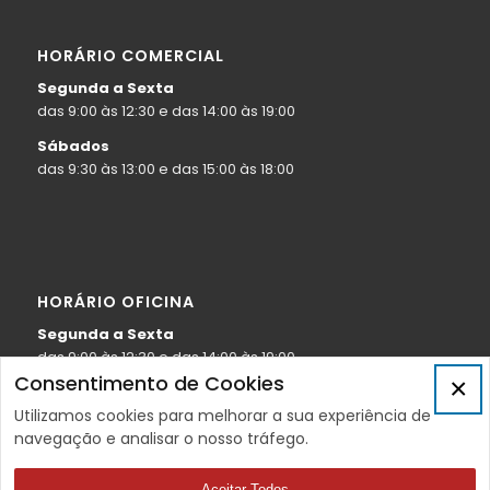
HORÁRIO COMERCIAL
Segunda a Sexta
das 9:00 às 12:30 e das 14:00 às 19:00
Sábados
das 9:30 às 13:00 e das 15:00 às 18:00
HORÁRIO OFICINA
Segunda a Sexta
das 9:00 às 12:30 e das 14:00 às 19:00
Consentimento de Cookies
×
Sábados
das 9:30 às 13:00
Utilizamos cookies para melhorar a sua experiência de
navegação e analisar o nosso tráfego.
Aceitar Todos