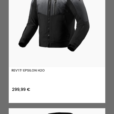
REV’IT! EPSILON H2O
299,99
€