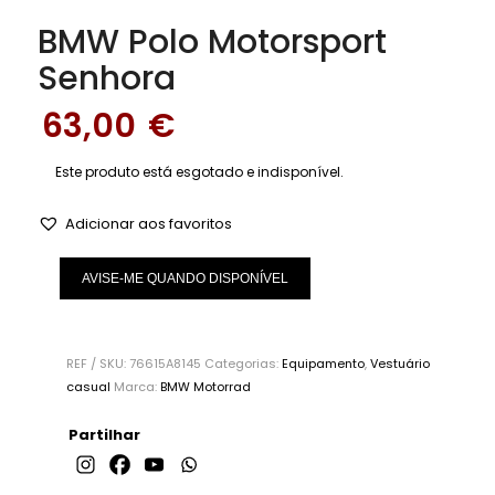
BMW Polo Motorsport
Senhora
63,00
€
Este produto está esgotado e indisponível.
Adicionar aos favoritos
AVISE-ME QUANDO DISPONÍVEL
REF / SKU:
76615A8145
Categorias:
Equipamento
,
Vestuário
casual
Marca:
BMW Motorrad
Partilhar