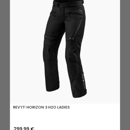
REV’IT! HORIZON 3 H2O LADIES
299,99
€