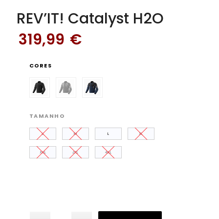
REV’IT! Catalyst H2O
319,99
€
CORES
TAMANHO
S
M
L
XL
XXL
3XL
4XL