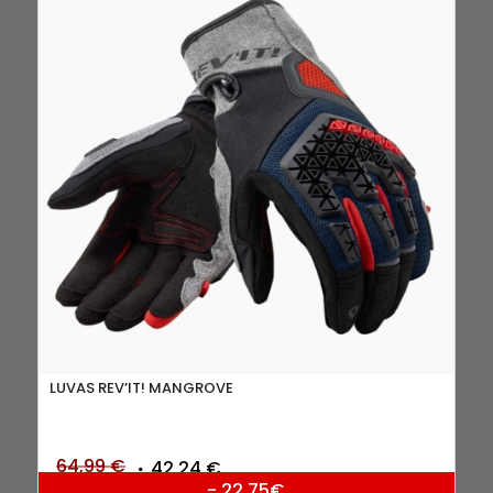
LUVAS REV’IT! MANGROVE
O
O
64,99
€
42,24
€
- 22.75€