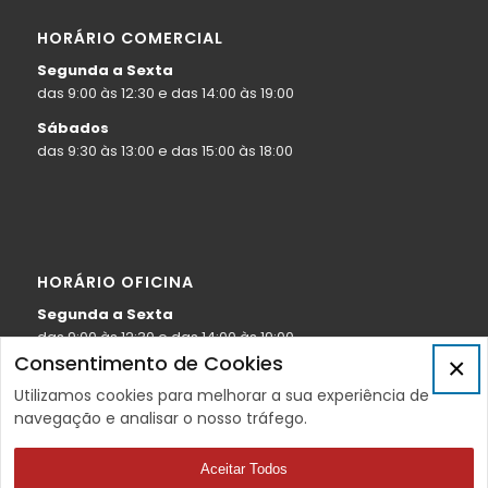
HORÁRIO COMERCIAL
Segunda a Sexta
das 9:00 às 12:30 e das 14:00 às 19:00
Sábados
das 9:30 às 13:00 e das 15:00 às 18:00
HORÁRIO OFICINA
Segunda a Sexta
das 9:00 às 12:30 e das 14:00 às 19:00
Consentimento de Cookies
×
Sábados
Utilizamos cookies para melhorar a sua experiência de
das 9:30 às 13:00
navegação e analisar o nosso tráfego.
Aceitar Todos