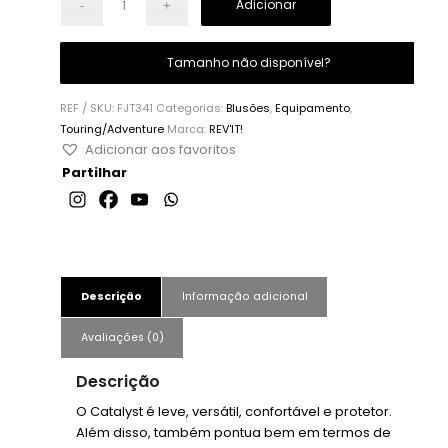
Adicionar
Tamanho não disponível?
REF / SKU:
FJT341
Categorias:
Blusões
,
Equipamento
,
Touring/Adventure
Marca:
REV'IT!
Adicionar aos favoritos
Partilhar
Descrição
Informação adicional
Avaliações (0)
Descrição
O Catalyst é leve, versátil, confortável e protetor.
Além disso, também pontua bem em termos de