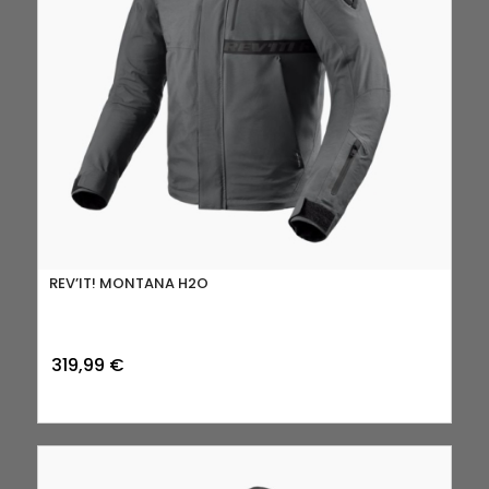
REV’IT! MONTANA H2O
319,99
€