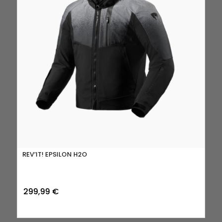
REV’IT! EPSILON H2O
299,99
€