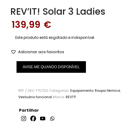
REV’IT! Solar 3 Ladies
139,99
€
Este produto está esgotado e indisponível.
Adicionar aos favoritos
AVISE-ME QUANDO DISPONÍVEL
REF / SKU:
FTU722
Categorias:
Equipamento
,
Roupa térmica
,
Vestuário funcional
Marca:
REV'IT!
Partilhar