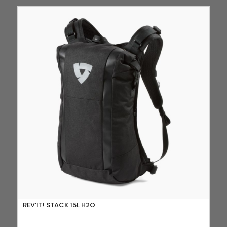
REV’IT! STACK 15L H2O