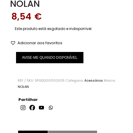
NOLAN
8,54
€
Este produto está esgotado e indisponível.
Adicionar aos favoritos
AVISE-ME QUANDO DISPONÍVEL
REF / SKU:
SPGDG00000005
Categoria:
Acessórios
Marca:
NOLAN
Partilhar