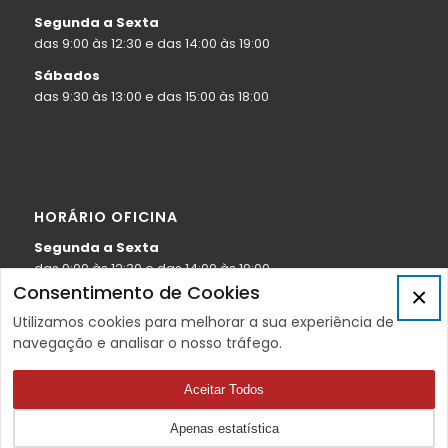
Segunda a Sexta
das 9:00 às 12:30 e das 14:00 às 19:00
Sábados
das 9:30 às 13:00 e das 15:00 às 18:00
HORÁRIO OFICINA
Segunda a Sexta
das 9:00 às 12:30 e das 14:00 às 19:00
Consentimento de Cookies
×
Sábados
das 9:30 às 13:00
Utilizamos cookies para melhorar a sua experiência de
navegação e analisar o nosso tráfego.
Aceitar Todos
Apenas estatística
© MOTOTROFA 2025