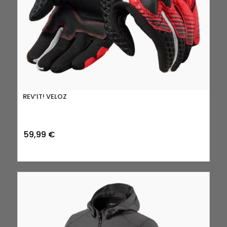
REV’IT! VELOZ
59,99
€