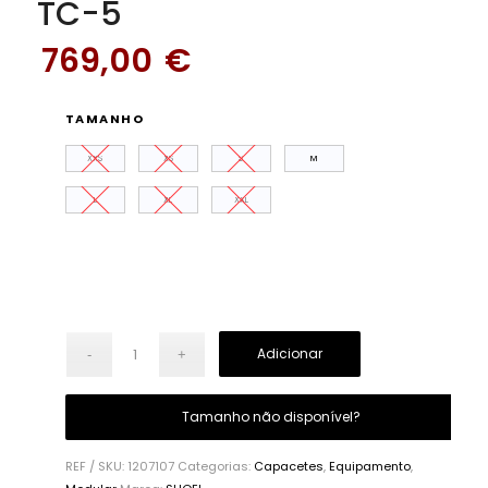
TC-5
769,00
€
TAMANHO
XXS
XS
S
M
L
XL
XXL
Adicionar
Tamanho não disponível?
REF / SKU:
1207107
Categorias:
Capacetes
,
Equipamento
,