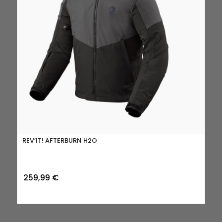
REV’IT! AFTERBURN H2O
259,99
€