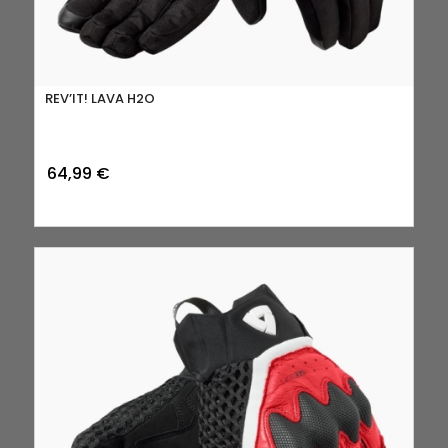
REV’IT! LAVA H2O
64,99
€