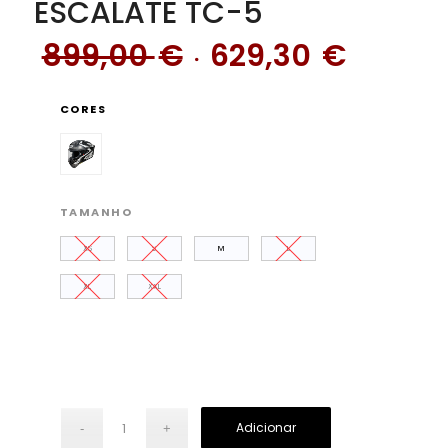
ESCALATE TC-5
O
O
899,00
€
629,30
€
preço
preço
original
atual
CORES
era:
é:
899,00 €.
629,30
TAMANHO
XS
S
M
L
XL
XXL
Adicionar