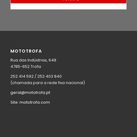
original
atual
era:
é:
199,99 €.
159,99 €.
MOTOTROFA
Rua das Indústrias, 648
4785-652 Trofa
252 414 592 / 252 403 840
(chamada para a rede fixa nacional)
geral@mototrofa.pt
Site:
mototrofa.com