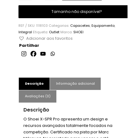
Tamanho não disponível?
REF / SKU:
1118103
Categorias:
Capacetes
,
Equipamento
,
Integral
Etiqueta:
Outlet
Marca:
SHOEI
Adicionar aos favoritos
Partilhar
Descrição
Informação adicional
Avaliações (0)
Descrição
O Shoei X-SPR Pro apresenta um design e
recursos avançados totalmente focados na
competição. Certificado na pista por Marc