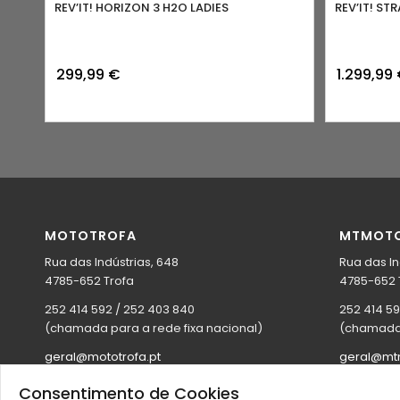
REV’IT! HORIZON 3 H2O LADIES
REV’IT! S
299,99
€
1.299,99
MOTOTROFA
MTMOT
Rua das Indústrias, 648
Rua das In
4785-652 Trofa
4785-652 
252 414 592 / 252 403 840
252 414 5
(chamada para a rede fixa nacional)
(chamada 
geral@mototrofa.pt
geral@mtm
Site:
mototrofa.com
Site:
mtmot
Consentimento de Cookies