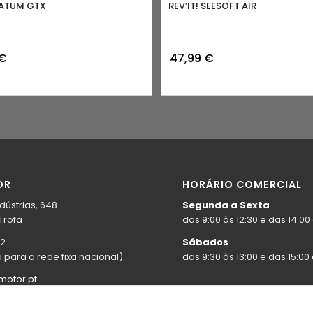
TRATUM GTX
REV’IT! SEESOFT AIR
€
47,99
€
OR
HORÁRIO COMERCIAL
dústrias, 648
Segunda a Sexta
Trofa
das 9:00 às 12:30 e das 14:00 
92
Sábados
para a rede fixa nacional)
das 9:30 às 13:00 e das 15:00 
otor.pt
or.pt