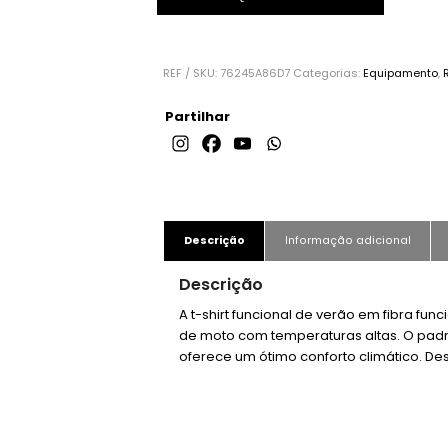
REF / SKU:
76245A86D7
Categorias:
Equipamento
,
Partilhar
Descrição
Informação adicional
Descrição
A t-shirt funcional de verão em fibra fun
de moto com temperaturas altas. O padrã
oferece um ótimo conforto climático. Des