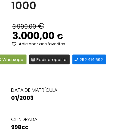
1000
€
O
O
3.990,00
3.000,00
preço
preço
€
original
atual
Adicionar aos favoritos
era:
é:
3.990,00 €.
3.000,00 €.
Whatsapp
Pedir proposta
252 414 592
DATA DE MATRÍCULA
01/2003
CILINDRADA
998cc